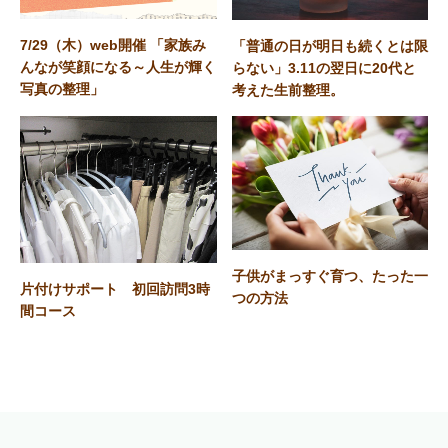
7/29（木）web開催 「家族み
「普通の日が明日も続くとは限
んなが笑顔になる～人生が輝く
らない」3.11の翌日に20代と
写真の整理」
考えた生前整理。
子供がまっすぐ育つ、たった一
片付けサポート 初回訪問3時
つの方法
間コース